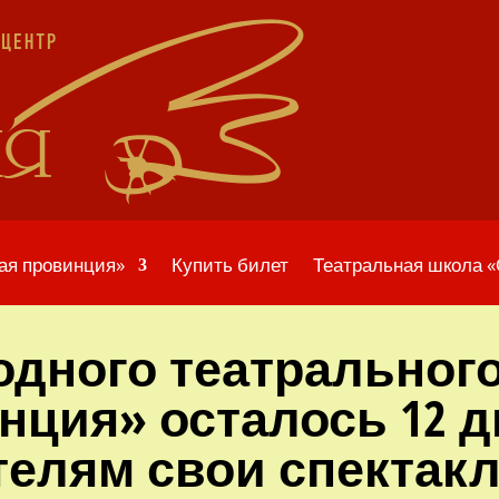
ая провинция»
Купить билет
Театральная школа 
одного театральног
нция» осталось 12 д
телям свои спектак