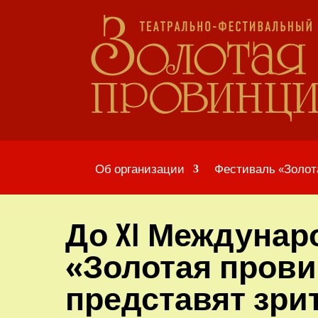
Об организации
Фестиваль «Золот
До XI Междунар
«Золотая прови
представят зри