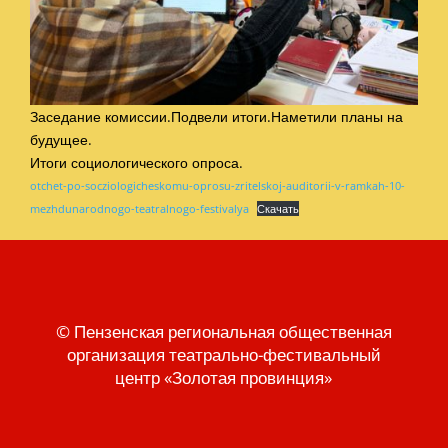
Заседание комиссии.Подвели итоги.Наметили планы на
будущее.
Итоги социологического опроса.
otchet-po-socziologicheskomu-oprosu-zritelskoj-auditorii-v-ramkah-10-
mezhdunarodnogo-teatralnogo-festivalya
Скачать
© Пензенская региональная общественная
организация театрально-фестивальный
центр «Золотая провинция»